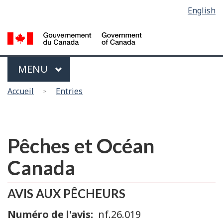
Sélection
English
Skip
Passer
de
to
à
main
la
la
content
version
langue
HTML
Menu
MAIN
MENU
simplifiée
Vous
Accueil
Entries
êtes
ici
Pêches et Océan
Canada
AVIS AUX PÊCHEURS
Numéro de l'avis
nf.26.019