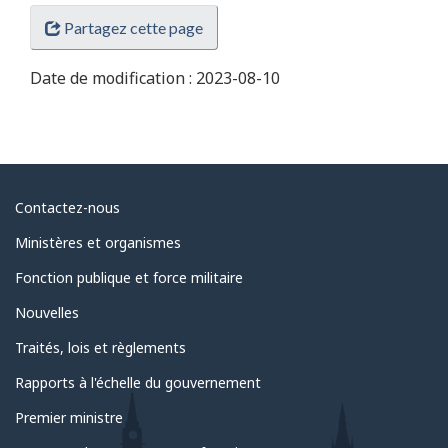
Partagez cette page
Date de modification :
2023-08-10
Au
Contactez-nous
sujet
Ministères et organismes
du
Fonction publique et force militaire
gouvernement
Nouvelles
Traités, lois et règlements
Rapports à l'échelle du gouvernement
Premier ministre