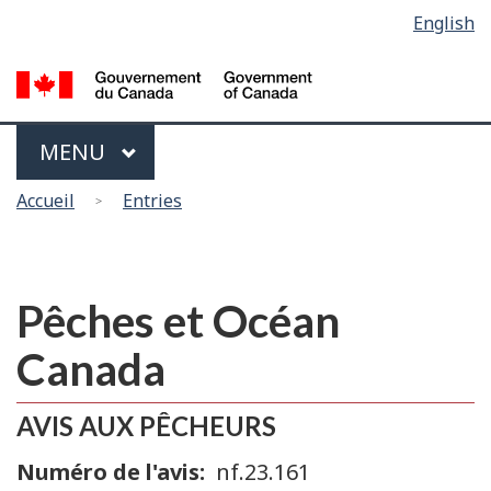
Sélection
English
Skip
Passer
de
to
à
main
la
la
content
version
langue
HTML
Menu
MAIN
MENU
simplifiée
Vous
Accueil
Entries
êtes
ici
Pêches et Océan
Canada
AVIS AUX PÊCHEURS
Numéro de l'avis
nf.23.161