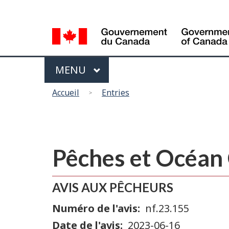
Sélection
de
la
langue
Menu
MAIN
MENU
Vous
Accueil
Entries
êtes
ici
Pêches et Océan
AVIS AUX PÊCHEURS
Numéro de l'avis
nf.23.155
Date de l'avis
2023-06-16