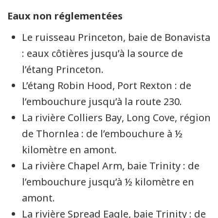
Eaux non réglementées
Le ruisseau
Princeton
, baie de Bonavista
: eaux côtières jusqu’à la source de
l’étang
Princeton
.
L’étang
Robin Hood
,
Port Rexton
: de
l’embouchure jusqu’à la route 230.
La rivière
Colliers Bay
,
Long Cove
, région
de
Thornlea
: de l’embouchure à ½
kilomètre en amont.
La rivière
Chapel Arm
, baie
Trinity
: de
l’embouchure jusqu’à ½ kilomètre en
amont.
La rivière
Spread Eagle
, baie
Trinity
: de