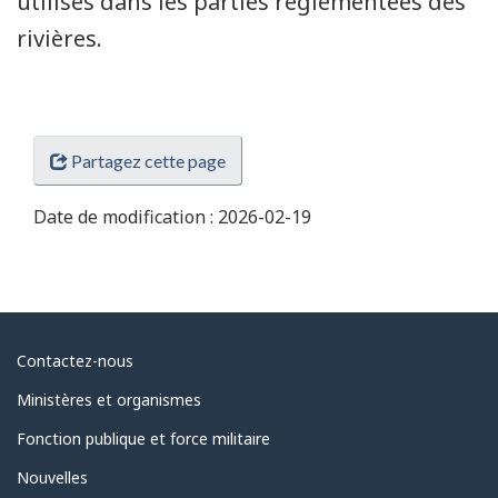
utilisés dans les parties réglementées des
rivières.
Partagez cette page
Date de modification :
2026-02-19
Au
Contactez-nous
sujet
Ministères et organismes
du
Fonction publique et force militaire
gouvernement
Nouvelles