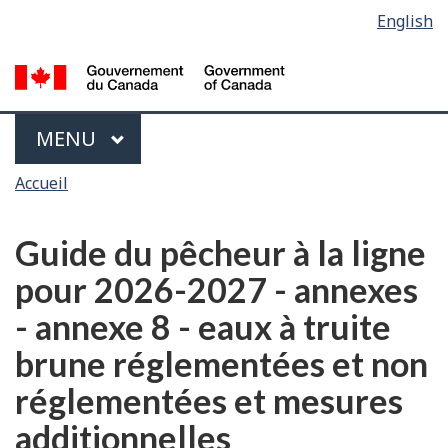
Sélection
English
Skip
Passer
de
to
à
main
la
la
content
version
langue
HTML
Menu
MAIN
MENU
simplifiée
Vous
Accueil
êtes
ici
Guide du pêcheur à la ligne
pour 2026-2027 - annexes
- annexe 8 - eaux à truite
brune réglementées et non
réglementées et mesures
additionnelles